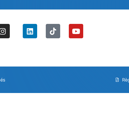
...
ebook
...
...
...
vés
Rè